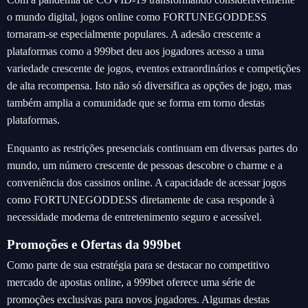
o mundo digital, jogos online como FORTUNEGODDESS
tornaram-se especialmente populares. A adesão crescente a
plataformas como a 999bet deu aos jogadores acesso a uma
variedade crescente de jogos, eventos extraordinários e competições
de alta recompensa. Isto não só diversifica as opções de jogo, mas
também amplia a comunidade que se forma em torno destas
plataformas.
Enquanto as restrições presenciais continuam em diversas partes do
mundo, um número crescente de pessoas descobre o charme e a
conveniência dos cassinos online. A capacidade de acessar jogos
como FORTUNEGODDESS diretamente de casa responde à
necessidade moderna de entretenimento seguro e acessível.
Promoções e Ofertas da 999bet
Como parte de sua estratégia para se destacar no competitivo
mercado de apostas online, a 999bet oferece uma série de
promoções exclusivas para novos jogadores. Algumas destas