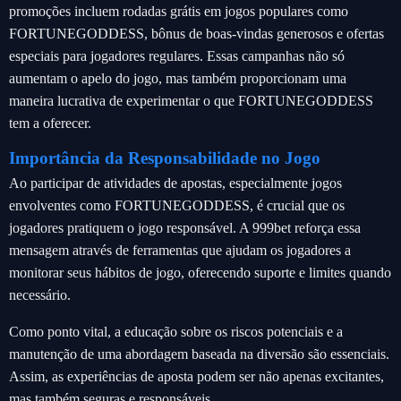
promoções incluem rodadas grátis em jogos populares como
FORTUNEGODDESS, bônus de boas-vindas generosos e ofertas
especiais para jogadores regulares. Essas campanhas não só
aumentam o apelo do jogo, mas também proporcionam uma
maneira lucrativa de experimentar o que FORTUNEGODDESS
tem a oferecer.
Importância da Responsabilidade no Jogo
Ao participar de atividades de apostas, especialmente jogos
envolventes como FORTUNEGODDESS, é crucial que os
jogadores pratiquem o jogo responsável. A 999bet reforça essa
mensagem através de ferramentas que ajudam os jogadores a
monitorar seus hábitos de jogo, oferecendo suporte e limites quando
necessário.
Como ponto vital, a educação sobre os riscos potenciais e a
manutenção de uma abordagem baseada na diversão são essenciais.
Assim, as experiências de aposta podem ser não apenas excitantes,
mas também seguras e responsáveis.