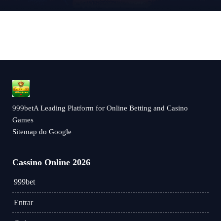
999betA Leading Platform for Online Betting and Casino
Games
Sitemap do Google
Cassino Online 2026
999bet
Entrar