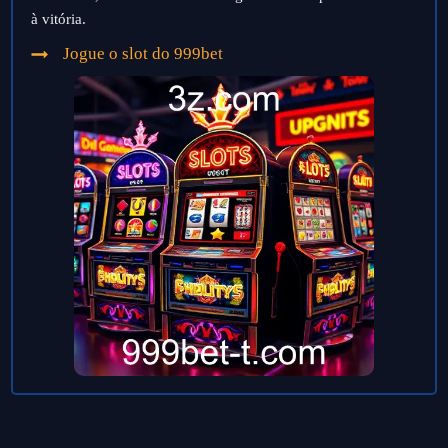
à vitória.
Jogue o slot do 999bet