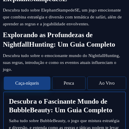
Descubra tudo sobre ElephantStampedeSE, um jogo emocionante
que combina estratégia e diversão com temática de safári, além de
aprender as regras e a jogabilidade envolventes.
Explorando as Profundezas de
NightfallHunting: Um Guia Completo
Descubra tudo sobre o emocionante mundo do NightfallHunting,
suas regras, introdução e como os eventos atuais influenciam o
jogo.
Caça-níqueis
Pesca
Ao Vivo
Descubra o Fascinante Mundo de
BubbleBeauty: Um Guia Completo
Saiba tudo sobre BubbleBeauty, o jogo que mistura estratégia
e diversão, e entenda como as regras e táticas podem te levar