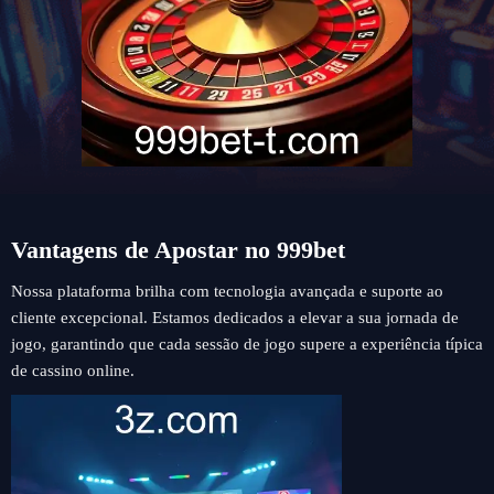
Vantagens de Apostar no 999bet
Nossa plataforma brilha com tecnologia avançada e suporte ao
cliente excepcional. Estamos dedicados a elevar a sua jornada de
jogo, garantindo que cada sessão de jogo supere a experiência típica
de cassino online.