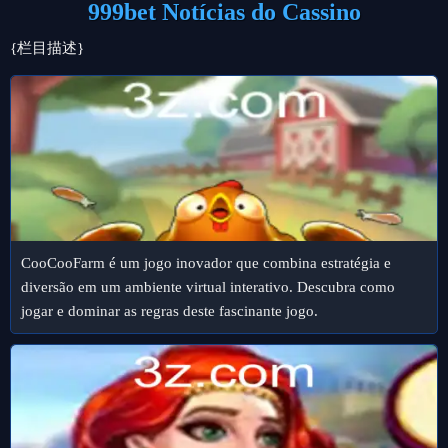
999bet Notícias do Cassino
{栏目描述}
CooCooFarm é um jogo inovador que combina estratégia e
diversão em um ambiente virtual interativo. Descubra como
jogar e dominar as regras deste fascinante jogo.