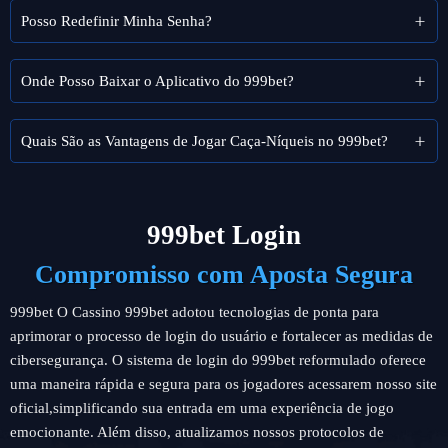
Posso Redefinir Minha Senha?
Onde Posso Baixar o Aplicativo do 999bet?
Quais São as Vantagens de Jogar Caça-Níqueis no 999bet?
999bet Login
Compromisso com Aposta Segura
999bet O Cassino 999bet adotou tecnologias de ponta para
aprimorar o processo de login do usuário e fortalecer as medidas de
cibersegurança. O sistema de login do 999bet reformulado oferece
uma maneira rápida e segura para os jogadores acessarem nosso site
oficial,simplificando sua entrada em uma experiência de jogo
emocionante. Além disso, atualizamos nossos protocolos de