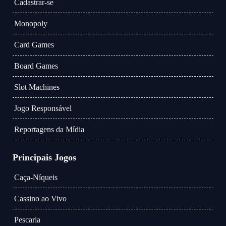
Cadastrar-se
Monopoly
Card Games
Board Games
Slot Machines
Jogo Responsável
Reportagens da Mídia
Principais Jogos
Caça-Níqueis
Cassino ao Vivo
Pescaria