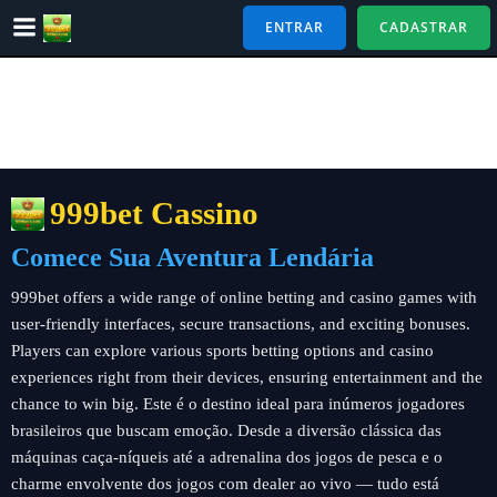
Pular
ENTRAR
CADASTRAR
para
o
conteúdo
999bet Cassino
Comece Sua Aventura Lendária
999bet offers a wide range of online betting and casino games with
user-friendly interfaces, secure transactions, and exciting bonuses.
Players can explore various sports betting options and casino
experiences right from their devices, ensuring entertainment and the
chance to win big. Este é o destino ideal para inúmeros jogadores
brasileiros que buscam emoção. Desde a diversão clássica das
máquinas caça-níqueis até a adrenalina dos jogos de pesca e o
charme envolvente dos jogos com dealer ao vivo — tudo está