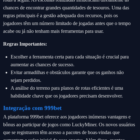
chances de encontrar grandes quantidades de tesouros. Uma das
regras principais é a gestão adequada dos recursos, pois os
jogadores têm um número limitado de jogadas antes que o tempo
acabe ou já não tenham mais ferramentas para usar.
Regras Importantes:
Escolher a ferramenta certa para cada situação é crucial para
aumentar as chances de sucesso.
Evitar armadilhas e obstáculos garante que os ganhos não
sejam perdidos.
A análise do terreno para planos de rotas eficientes é uma
habilidade chave que os jogadores precisam desenvolver.
Integração com 999bet
A plataforma 999bet oferece aos jogadores inúmeras vantagens e
bônus ao participar de jogos como LuckyMiner. Os novos usuários
que se registrarem têm acesso a pacotes de boas-vindas que