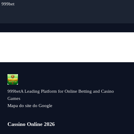
999bet
999betA Leading Platform for Online Betting and Casino
Games
Mapa do site do Google
Cassino Online 2026