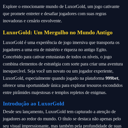
Explore o emocionante mundo de LuxorGold, um jogo cativante
que promete entreter e desafiar jogadores com suas regras
inovadoras e cenário envolvente.
LuxorGold: Um Mergulho no Mundo Antigo
LuxorGold é uma experiência de jogo imersiva que transporta os
jogadores a uma era de mistério e riqueza no antigo Egito.
Concebido para cativar entusiastas de todos os níveis, o jogo
combina elementos de estratégia com sorte para criar uma aventura
inesquecível. Seja você um novato ou um jogador experiente,
LuxorGold, especialmente quando jogado na plataforma
999bet
,
oferece uma oportunidade única para explorar tesouros escondidos
entre pirâmides majestosas e templos repletos de enigmas.
Introdução ao LuxorGold
Desde seu lançamento, LuxorGold tem capturado a atenção de
jogadores ao redor do mundo. O título se destaca não apenas pelo
seu visual impressionante, mas também pela profundidade de suas