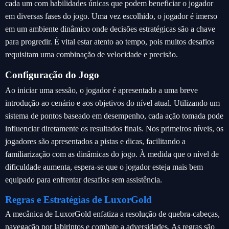
cada um com habilidades únicas que podem beneficiar o jogador
em diversas fases do jogo. Uma vez escolhido, o jogador é imerso
em um ambiente dinâmico onde decisões estratégicas são a chave
para progredir. É vital estar atento ao tempo, pois muitos desafios
requisitam uma combinação de velocidade e precisão.
Configuração do Jogo
Ao iniciar uma sessão, o jogador é apresentado a uma breve
introdução ao cenário e aos objetivos do nível atual. Utilizando um
sistema de pontos baseado em desempenho, cada ação tomada pode
influenciar diretamente os resultados finais. Nos primeiros níveis, os
jogadores são apresentados a pistas e dicas, facilitando a
familiarização com as dinâmicas do jogo. À medida que o nível de
dificuldade aumenta, espera-se que o jogador esteja mais bem
equipado para enfrentar desafios sem assistência.
Regras e Estratégias de LuxorGold
A mecânica de LuxorGold enfatiza a resolução de quebra-cabeças,
navegação por labirintos e combate a adversidades. As regras são