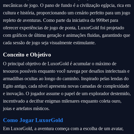
mecânicas de jogo. O pano de fundo é a civilização egípcia, rica em
cultura e história, proporcionando um cenário perfeito para um jogo
repleto de aventuras. Como parte da iniciativa da 999bet para
oferecer experiências de jogo de ponta, LuxorGold foi projetado
com gráficos de última geração e animações fluidas, garantindo que
cada sessão de jogo seja visualmente estimulante.
Conceito e Objetivo
O principal objetivo de LuxorGold é acumular o máximo de
tesouros possíveis enquanto você navega por desafios intelectuais e
armadilhas ocultas ao longo do caminho. Inspirado pelas lendas do
Egito antigo, cada nível apresenta novas camadas de complexidade
e inovação. O jogador assume o papel de um explorador destemido,
incentivado a decifrar enigmas milenares enquanto coleta ouro,
joias e artefatos místicos.
Como Jogar LuxorGold
Em LuxorGold, a aventura começa com a escolha de um avatar,