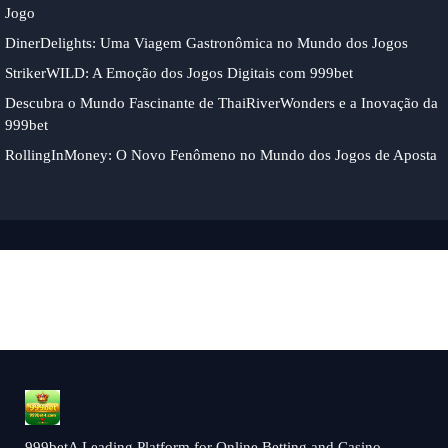
Jogo
DinerDelights: Uma Viagem Gastronômica no Mundo dos Jogos
StrikerWILD: A Emoção dos Jogos Digitais com 999bet
Descubra o Mundo Fascinante de ThaiRiverWonders e a Inovação da
999bet
RollingInMoney: O Novo Fenômeno no Mundo dos Jogos de Aposta
999betA Leading Platform for Online Betting and Casino