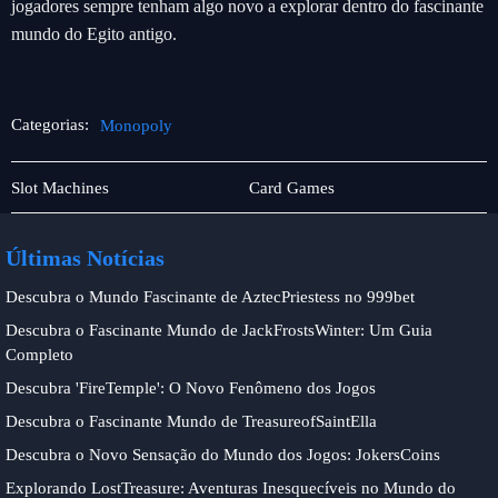
jogadores sempre tenham algo novo a explorar dentro do fascinante
mundo do Egito antigo.
Categorias:
Monopoly
Board
Monopoly
Slot Machines
Card Games
Games
Últimas Notícias
Descubra o Mundo Fascinante de AztecPriestess no 999bet
Descubra o Fascinante Mundo de JackFrostsWinter: Um Guia
Completo
Descubra 'FireTemple': O Novo Fenômeno dos Jogos
Descubra o Fascinante Mundo de TreasureofSaintElla
Descubra o Novo Sensação do Mundo dos Jogos: JokersCoins
Explorando LostTreasure: Aventuras Inesquecíveis no Mundo do