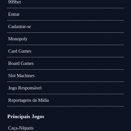
999bet
Entrar
Cadastrar-se
Monopoly
Card Games
Board Games
Slot Machines
Jogo Responsável
Reportagens da Mídia
Principais Jogos
Caça-Níqueis