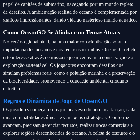
papel de capitães de submarino, navegando por um mundo repleto
de desafios. A ambientação realista do oceano é complementada por
gráficos impressionantes, dando vida ao misterioso mundo aquático.
Como OceanGO Se Alinha com Temas Atuais
No cenário global atual, há uma maior conscientização sobre a
importância dos oceanos e dos recursos marinhos. OceanGO reflete
este interesse através de missões que incentivam a conservação e a
exploração sustentável. Os jogadores encontram desafios que
simulam problemas reais, como a poluição marinha e a preservação
da biodiversidade, promovendo a educação ambiental enquanto
entretêm.
Regras e Dinâmica de Jogo de OceanGO
Os jogadores começam suas jornadas escolhendo uma facção, cada
uma com habilidades únicas e vantagens estratégicas. Conforme
avançam, precisam gerenciar recursos, realizar trocas comerciais e
explorar regiões desconhecidas do oceano. A coleta de tesouros e o