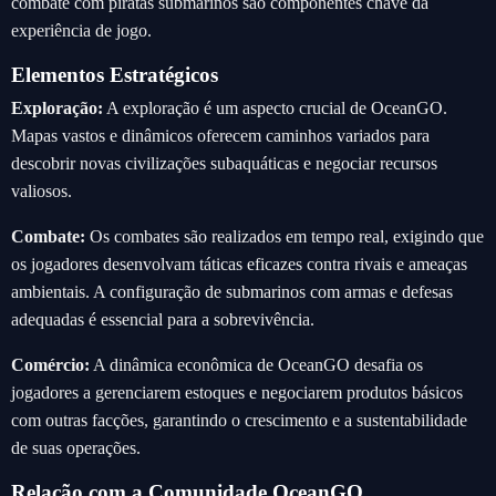
combate com piratas submarinos são componentes chave da
experiência de jogo.
Elementos Estratégicos
Exploração:
A exploração é um aspecto crucial de OceanGO.
Mapas vastos e dinâmicos oferecem caminhos variados para
descobrir novas civilizações subaquáticas e negociar recursos
valiosos.
Combate:
Os combates são realizados em tempo real, exigindo que
os jogadores desenvolvam táticas eficazes contra rivais e ameaças
ambientais. A configuração de submarinos com armas e defesas
adequadas é essencial para a sobrevivência.
Comércio:
A dinâmica econômica de OceanGO desafia os
jogadores a gerenciarem estoques e negociarem produtos básicos
com outras facções, garantindo o crescimento e a sustentabilidade
de suas operações.
Relação com a Comunidade OceanGO