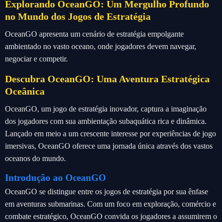
Explorando OceanGO: Um Mergulho Profundo
no Mundo dos Jogos de Estratégia
OceanGO apresenta um cenário de estratégia empolgante
ambientado no vasto oceano, onde jogadores devem navegar,
negociar e competir.
Descubra OceanGO: Uma Aventura Estratégica
Oceânica
OceanGO, um jogo de estratégia inovador, captura a imaginação
dos jogadores com sua ambientação subaquática rica e dinâmica.
Lançado em meio a um crescente interesse por experiências de jogo
imersivas, OceanGO oferece uma jornada única através dos vastos
oceanos do mundo.
Introdução ao OceanGO
OceanGO se distingue entre os jogos de estratégia por sua ênfase
em aventuras submarinas. Com um foco em exploração, comércio e
combate estratégico, OceanGO convida os jogadores a assumirem o