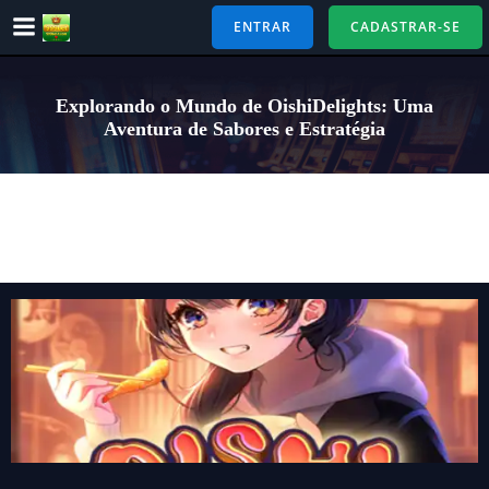
Pular
ENTRAR
CADASTRAR-SE
para
o
conteúdo
Explorando o Mundo de OishiDelights: Uma
Aventura de Sabores e Estratégia