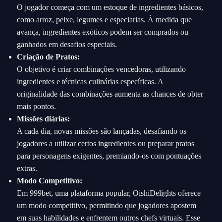
O jogador começa com um estoque de ingredientes básicos,
como arroz, peixe, legumes e especiarias. À medida que
avança, ingredientes exóticos podem ser comprados ou
ganhados em desafios especiais.
Criação de Pratos:
O objetivo é criar combinações vencedoras, utilizando
ingredientes e técnicas culinárias específicas. A
originalidade das combinações aumenta as chances de obter
mais pontos.
Missões diárias:
A cada dia, novas missões são lançadas, desafiando os
jogadores a utilizar certos ingredientes ou preparar pratos
para personagens exigentes, premiando-os com pontuações
extras.
Modo Competitivo:
Em 999bet, uma plataforma popular, OishiDelights oferece
um modo competitivo, permitindo que jogadores apostem
em suas habilidades e enfrentem outros chefs virtuais. Esse