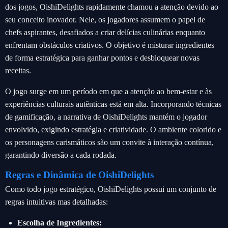
dos jogos, OishiDelights rapidamente chamou a atenção devido ao
seu conceito inovador. Nele, os jogadores assumem o papel de
chefs aspirantes, desafiados a criar delícias culinárias enquanto
enfrentam obstáculos criativos. O objetivo é misturar ingredientes
de forma estratégica para ganhar pontos e desbloquear novas
receitas.
O jogo surge em um período em que a atenção ao bem-estar e às
experiências culturais autênticas está em alta. Incorporando técnicas
de gamificação, a narrativa de OishiDelights mantém o jogador
envolvido, exigindo estratégia e criatividade. O ambiente colorido e
os personagens carismáticos são um convite à interação contínua,
garantindo diversão a cada rodada.
Regras e Dinâmica de OishiDelights
Como todo jogo estratégico, OishiDelights possui um conjunto de
regras intuitivas mas detalhadas:
Escolha de Ingredientes: