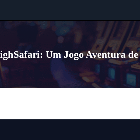
hSafari: Um Jogo Aventura de 