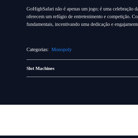
GoHighSafari não é apenas um jogo; é uma celebração da 
oferecem um refúgio de entretenimento e competição. Com 
fundamentais, incentivando uma dedicação e engajamento
Categorias:
Monopoly
Board
Slot Machines
Games