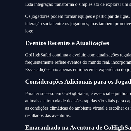
Esta integração transforma o simples ato de explorar um s
Os jogadores podem formar equipes e participar de ligas,
interação social entre os jogadores, mas também promove
jogo.
Eventos Recentes e Atualizações
GoHighSafari continua a evoluir, com atualizações regula
frequentemente reflete eventos do mundo real, incorpora
Essas adições não apenas enriquecem a experiência do j
Considerações Adicionais para os Jogad
Para ter sucesso em GoHighSafari, é essencial equilibrar
animais e a tomada de decisões rápidas são vitais para c
as condições climáticas do ambiente virtual e escolher 
resultados das aventuras.
Emaranhado na Aventura de GoHighSa