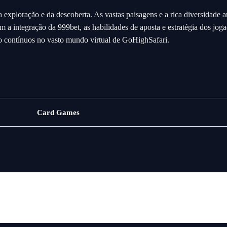
exploração e da descoberta. As vastas paisagens e a rica diversidade 
a integração da 999bet, as habilidades de aposta e estratégia dos jog
 contínuos no vasto mundo virtual de GoHighSafari.
Monopoly
Card Games