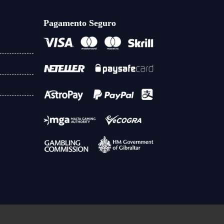
Pagamento Seguro