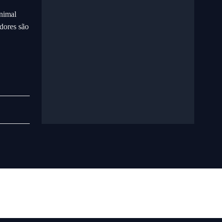
animal
adores são