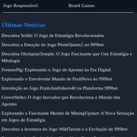
Slot
Card
Jogo Responsável
Board Games
Machines
Games
Últimas Notícias
Descubra Soldit: O Jogo de Estratégia Revolucionário
Descubra a Emoção do Jogo PirateQueen2 no 999bet
Descubra OlympianTemple: O Jogo Fascinante que Une Estratégia e
Mitologia
FortunePig: Explorando o Jogo de Apostas na Era Digital
Explorando o Envolvente Mundo de FruitNova no 999bet
Introdução ao Jogo FruitsAndJokers40 na Plataforma 999bet
CrownStrike: O Jogo Inovador que Revoluciona o Mundo das
Apostas
Explorando o Fascinante Mundo de MiningUpstart: A Nova Sensação
em Jogos de Estratégia
Descubra a Aventura do Jogo WildTarzan e a Excitação de 999bet