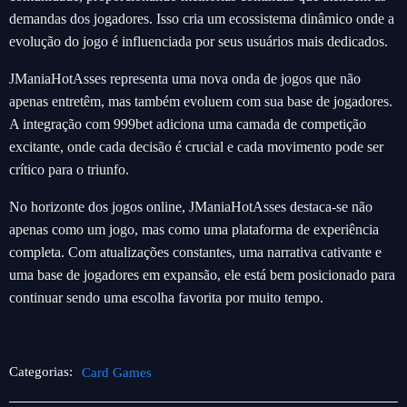
demandas dos jogadores. Isso cria um ecossistema dinâmico onde a
evolução do jogo é influenciada por seus usuários mais dedicados.
JManiaHotAsses representa uma nova onda de jogos que não
apenas entretêm, mas também evoluem com sua base de jogadores.
A integração com 999bet adiciona uma camada de competição
excitante, onde cada decisão é crucial e cada movimento pode ser
crítico para o triunfo.
No horizonte dos jogos online, JManiaHotAsses destaca-se não
apenas como um jogo, mas como uma plataforma de experiência
completa. Com atualizações constantes, uma narrativa cativante e
uma base de jogadores em expansão, ele está bem posicionado para
continuar sendo uma escolha favorita por muito tempo.
Categorias:
Card Games