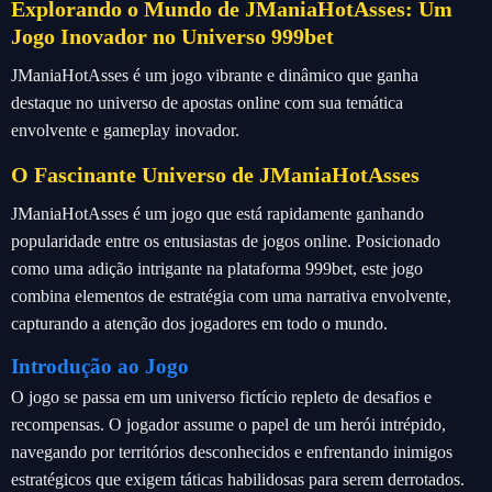
Explorando o Mundo de JManiaHotAsses: Um
Jogo Inovador no Universo 999bet
JManiaHotAsses é um jogo vibrante e dinâmico que ganha
destaque no universo de apostas online com sua temática
envolvente e gameplay inovador.
O Fascinante Universo de JManiaHotAsses
JManiaHotAsses é um jogo que está rapidamente ganhando
popularidade entre os entusiastas de jogos online. Posicionado
como uma adição intrigante na plataforma 999bet, este jogo
combina elementos de estratégia com uma narrativa envolvente,
capturando a atenção dos jogadores em todo o mundo.
Introdução ao Jogo
O jogo se passa em um universo fictício repleto de desafios e
recompensas. O jogador assume o papel de um herói intrépido,
navegando por territórios desconhecidos e enfrentando inimigos
estratégicos que exigem táticas habilidosas para serem derrotados.