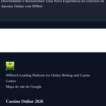
Desvendando o RockinJoker: Uma Nova Experiência no Universo de
Apostas Online com 999bet
999betA Leading Platform for Online Betting and Casino
Games
Mapa do site do Google
Cassino Online 2026