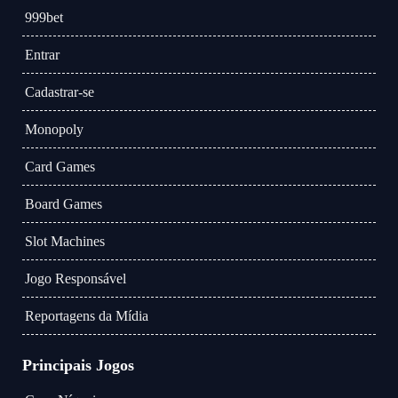
999bet
Entrar
Cadastrar-se
Monopoly
Card Games
Board Games
Slot Machines
Jogo Responsável
Reportagens da Mídia
Principais Jogos