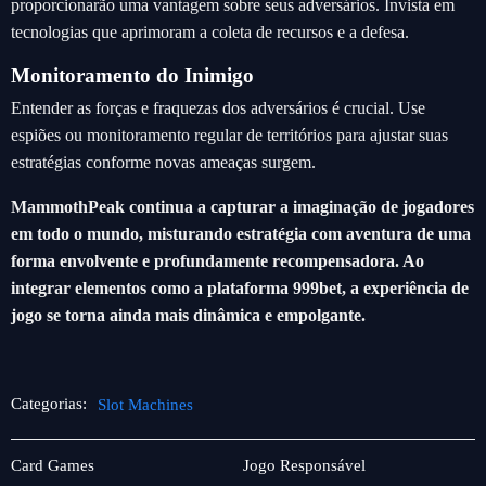
proporcionarão uma vantagem sobre seus adversários. Invista em
tecnologias que aprimoram a coleta de recursos e a defesa.
Monitoramento do Inimigo
Entender as forças e fraquezas dos adversários é crucial. Use
espiões ou monitoramento regular de territórios para ajustar suas
estratégias conforme novas ameaças surgem.
MammothPeak continua a capturar a imaginação de jogadores
em todo o mundo, misturando estratégia com aventura de uma
forma envolvente e profundamente recompensadora. Ao
integrar elementos como a plataforma 999bet, a experiência de
jogo se torna ainda mais dinâmica e empolgante.
Categorias:
Slot Machines
Monopoly
Slot
Card Games
Jogo Responsável
Machines