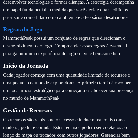
desenvolver tecnologias e formar alianças. A estratégia desempenha
um papel fundamental, à medida que você decide quais edifícios
priorizar e como lidar com o ambiente e adversários desafiadores.
Regras do Jogo
MammothPeak possui um conjunto de regras que direcionam o
desenvolvimento do jogo. Compreender essas regras é essencial
para garantir uma experiência de jogo suave e bem-sucedida.
Início da Jornada
Cada jogador começa com uma quantidade limitada de recursos e
uma pequena equipe de exploradores. A primeira tarefa é escolher
um local inicial estratégico para começar a estabelecer sua presença
no mundo de MammothPeak.
Gestão de Recursos
Os recursos são vitais para o sucesso e incluem materiais como
madeira, pedra e comida. Estes recursos podem ser coletados ao
longo do mapa ou trocados com outros jogadores. Gerenciar bem