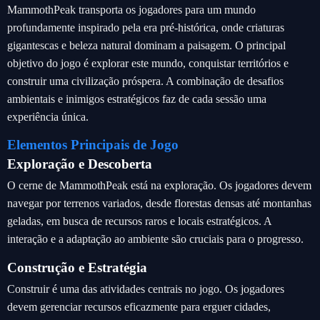
MammothPeak transporta os jogadores para um mundo
profundamente inspirado pela era pré-histórica, onde criaturas
gigantescas e beleza natural dominam a paisagem. O principal
objetivo do jogo é explorar este mundo, conquistar territórios e
construir uma civilização próspera. A combinação de desafios
ambientais e inimigos estratégicos faz de cada sessão uma
experiência única.
Elementos Principais de Jogo
Exploração e Descoberta
O cerne de MammothPeak está na exploração. Os jogadores devem
navegar por terrenos variados, desde florestas densas até montanhas
geladas, em busca de recursos raros e locais estratégicos. A
interação e a adaptação ao ambiente são cruciais para o progresso.
Construção e Estratégia
Construir é uma das atividades centrais no jogo. Os jogadores
devem gerenciar recursos eficazmente para erguer cidades,