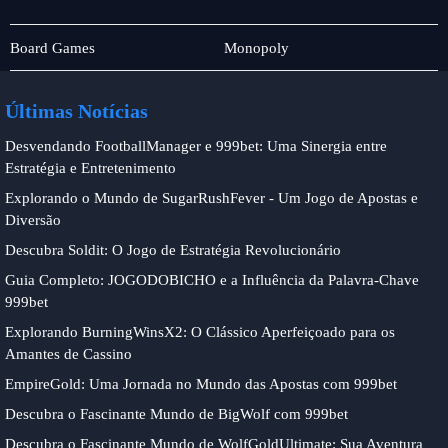
Card
Jogo
Board Games
Monopoly
Games
Responsável
Últimas Notícias
Desvendando FootballManager e 999bet: Uma Sinergia entre
Estratégia e Entretenimento
Explorando o Mundo de SugarRushFever - Um Jogo de Apostas e
Diversão
Descubra Soldit: O Jogo de Estratégia Revolucionário
Guia Completo: JOGODOBICHO e a Influência da Palavra-Chave
999bet
Explorando BurningWinsX2: O Clássico Aperfeiçoado para os
Amantes de Cassino
EmpireGold: Uma Jornada no Mundo das Apostas com 999bet
Descubra o Fascinante Mundo de BigWolf com 999bet
Descubra o Fascinante Mundo de WolfGoldUltimate: Sua Aventura