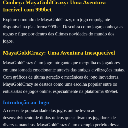
Conheça MayaGoldCrazy: Uma Aventura
Incrível com 999bet
Explore o mundo de MayaGoldCrazy, um jogo empolgante
disponível na plataforma 999bet. Descubra como jogar, conheça as
regras e fique por dentro das últimas novidades do mundo dos
jogos.
MayaGoldCrazy: Uma Aventura Inesquecível
MayaGoldCrazy é um jogo intrigante que mergulha os jogadores
em uma jornada emocionante através das antigas civilizações maias.
Com gráficos de última geração e mecânicas de jogo inovadoras,
MayaGoldCrazy se destaca como uma escolha popular entre os
entusiastas de jogos online, especialmente na plataforma 999bet.
Introdução ao Jogo
A crescente popularidade dos jogos online levou ao
desenvolvimento de títulos únicos que cativam os jogadores de
diversas maneiras. MayaGoldCrazy é um exemplo perfeito dessa