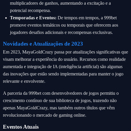
multiplicadores de ganhos, aumentando a excitação e a
potencial recompensa.
Temporadas e Eventos:
De tempos em tempos, a 999bet
promove eventos temáticos ou temporais que oferecem aos
jogadores desafios adicionais e recompensas exclusivas.
Novidades e Atualizações de 2023
Em 2023, MayaGoldCrazy passa por atualizações significativas que
visam melhorar a experiência do usuário. Recursos como realidade
aumentada e integração de IA (inteligência artificial) são algumas
das inovações que estão sendo implementadas para manter o jogo
relevante e envolvente.
A parceria da 999bet com desenvolvedores de jogos permitiu o
crescimento contínuo de sua biblioteca de jogos, trazendo não
apenas MayaGoldCrazy, mas também outros títulos que vêm
revolucionando o mercado de gaming online.
Eventos Atuais