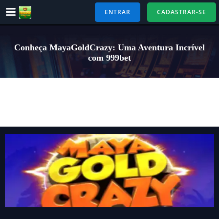
Pular
ENTRAR
CADASTRAR-SE
para
o
conteúdo
Conheça MayaGoldCrazy: Uma Aventura Incrível
com 999bet