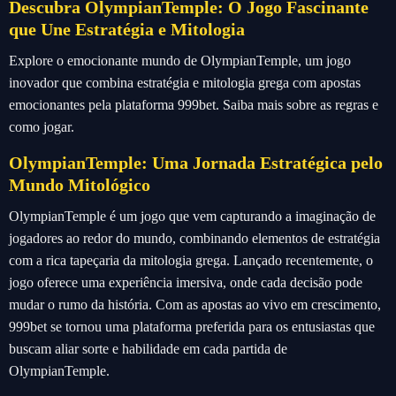
Descubra OlympianTemple: O Jogo Fascinante
que Une Estratégia e Mitologia
Explore o emocionante mundo de OlympianTemple, um jogo
inovador que combina estratégia e mitologia grega com apostas
emocionantes pela plataforma 999bet. Saiba mais sobre as regras e
como jogar.
OlympianTemple: Uma Jornada Estratégica pelo
Mundo Mitológico
OlympianTemple é um jogo que vem capturando a imaginação de
jogadores ao redor do mundo, combinando elementos de estratégia
com a rica tapeçaria da mitologia grega. Lançado recentemente, o
jogo oferece uma experiência imersiva, onde cada decisão pode
mudar o rumo da história. Com as apostas ao vivo em crescimento,
999bet se tornou uma plataforma preferida para os entusiastas que
buscam aliar sorte e habilidade em cada partida de
OlympianTemple.