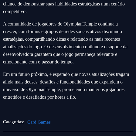
chance de demonstrar suas habilidades estratégicas num cenário
competitivo.
A comunidade de jogadores de OlympianTemple continua a
crescer, com fóruns e grupos de redes sociais ativos discutindo
estratégias, compartilhando dicas e relatando as mais recentes
atualizações do jogo. O desenvolvimento contínuo e o suporte da
desenvolvedora garantem que o jogo permaneça relevante e
emocionante com o passar do tempo.
Em um futuro próximo, é esperado que novas atualizações tragam
ainda mais deuses, desafios e funcionalidades que expandem o
universo de OlympianTemple, prometendo manter os jogadores
entretidos e desafiados por horas a fio.
Categorias:
Card Games