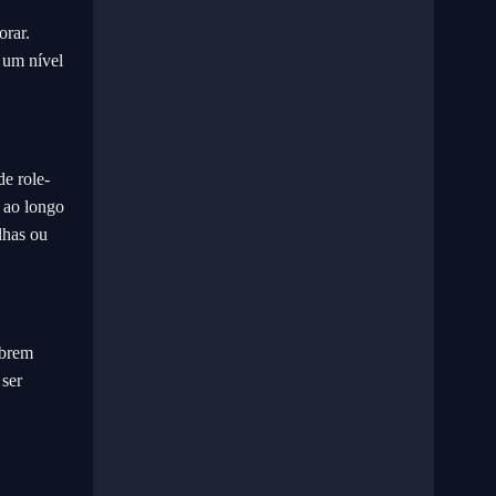
orar.
m um nível
e role-
 ao longo
lhas ou
obrem
 ser