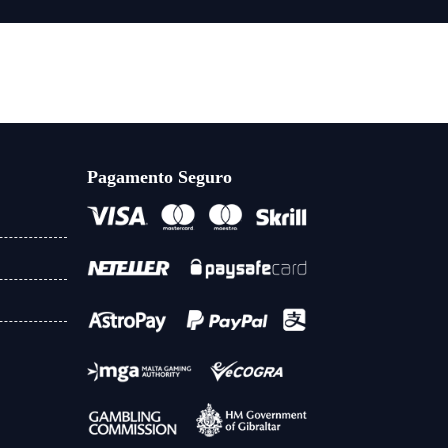
Pagamento Seguro