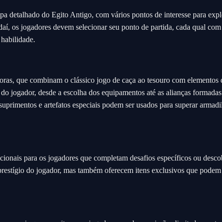
pa detalhado do Egito Antigo, com vários pontos de interesse para expl
 daí, os jogadores devem selecionar seu ponto de partida, cada qual co
 habilidade.
oras, que combinam o clássico jogo de caça ao tesouro com elementos d
o jogador, desde a escolha dos equipamentos até as alianças formadas
suprimentos e artefatos especiais podem ser usados para superar armadi
cionais para os jogadores que completam desafios específicos ou desc
prestígio do jogador, mas também oferecem itens exclusivos que podem