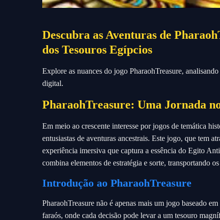
Descubra as Aventuras de Pharao
dos Tesouros Egípcios
Explore as nuances do jogo PharaohTreasure, analisando
digital.
PharaohTreasure: Uma Jornada no
Em meio ao crescente interesse por jogos de temática hist
entusiastas de aventuras ancestrais. Este jogo, que tem 
experiência imersiva que captura a essência do Egito Ant
combina elementos de estratégia e sorte, transportando os
Introdução ao PharaohTreasure
PharaohTreasure não é apenas mais um jogo baseado em m
faraós, onde cada decisão pode levar a um tesouro magn